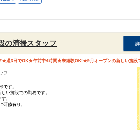
設の清掃スタッフ
詳
★週3日でOK★午前中4時間★未経験OK!★9月オープンの新しい施設
ッフ
掃です。
新しい施設での勤務です。
ます。
に研修有り。