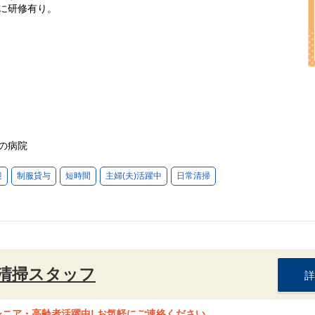
に研修有り。
の病院
迎
制服貸与
短時間
主婦(夫)活躍中
日常清掃
清掃スタッフ
詳
シニア・高齢者活躍中! お気軽にご連絡ください。