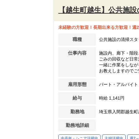
【越生町越生】公共施設
未経験の方歓迎！長期出来る方歓迎！週2
職種
公共施設の清掃スタ
仕事内容
施設内、廊下・階段
ごみの回収など日常
一緒に作業をしなが
お教えしますのでご
雇用形態
パート・アルバイト
給与
時給 1,141円
勤務地
埼玉県入間郡越生町
勤務地詳細
中高年・シニア活躍中
主婦活躍中
週2