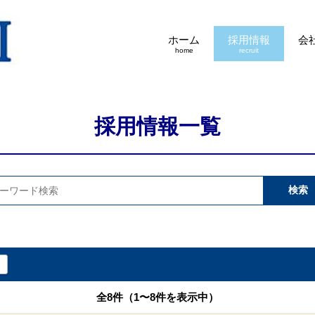
ホーム
採用情報
会
home
recruit
採用情報一覧
全8件（1〜8件を表示中）