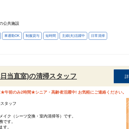
の公共施設
車通勤OK
制服貸与
短時間
主婦(夫)活躍中
日常清掃
休日当直室)の清掃スタッフ
詳
K★午前のみ2時間★シニア・高齢者活躍中! お気軽にご連絡ください。
掃スタッフ
メイク（シーツ交換・室内清掃等）です。
務です。
ます。