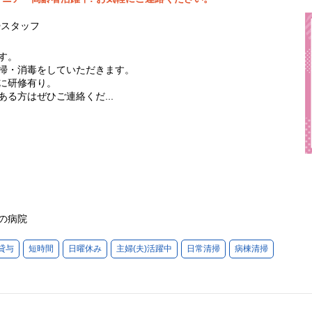
掃スタッフ
す。
掃・消毒をしていただきます。
に研修有り。
る方はぜひご連絡くだ...
の病院
貸与
短時間
日曜休み
主婦(夫)活躍中
日常清掃
病棟清掃