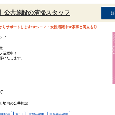
】公共施設の清掃スタッフ
詳
っかりサポートします!★シニア・女性活躍中★家事と両立も◎
ッフ
業
フ活躍中！！
導いたします。
町
町地内の公共施設
制服貸与
週3日
主婦活躍中
中高年活躍中